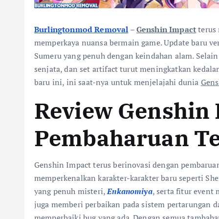
Burlingtonmod Removal
–
Genshin Impact
terus
memperkaya nuansa bermain game. Update baru ver
Sumeru yang penuh dengan keindahan alam. Selain itu
senjata, dan set artifact turut meningkatkan keda
baru ini, ini saat-nya untuk menjelajahi dunia
Gens
Review Genshin 
Pembaharuan Te
Genshin Impact terus berinovasi dengan pembaruan
memperkenalkan karakter-karakter baru seperti Sh
yang penuh misteri,
Enkanomiya
, serta fitur even
juga memberi perbaikan pada sistem pertarungan dan
memperbaiki bug yang ada. Dengan semua tambaha