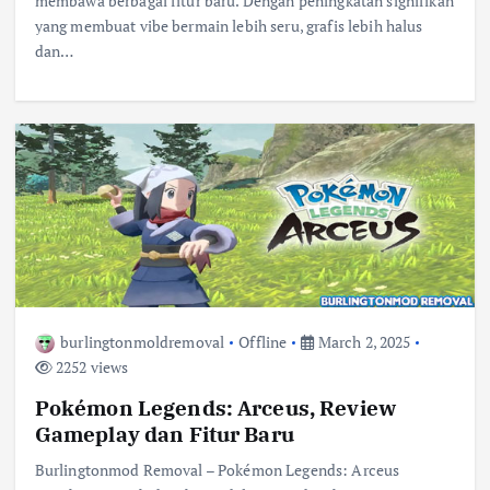
membawa berbagai fitur baru. Dengan peningkatan signifikan
yang membuat vibe bermain lebih seru, grafis lebih halus
dan…
burlingtonmoldremoval
Offline
March 2, 2025
2252 views
Pokémon Legends: Arceus, Review
Gameplay dan Fitur Baru
Burlingtonmod Removal – Pokémon Legends: Arceus