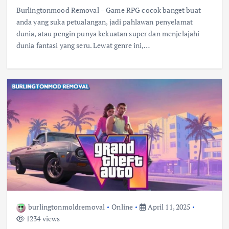
Burlingtonmood Removal – Game RPG cocok banget buat
anda yang suka petualangan, jadi pahlawan penyelamat
dunia, atau pengin punya kekuatan super dan menjelajahi
dunia fantasi yang seru. Lewat genre ini,…
burlingtonmoldremoval
Online
April 11, 2025
1234 views