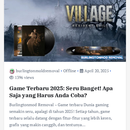
burlingtonmoldremoval
Offline
April 20, 2025
1396 views
Game Terbaru 2025: Seru Banget! Apa
Saja yang Harus Anda Coba?
Burlingtonmod Removal – Game terbaru Dunia gaming
semakin seru, apalagi di tahun 2025! Setiap tahun, game
terbaru selalu datang dengan fitur-fitur yang lebih keren,
grafis yang makin canggih, dan tentunya…