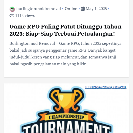
burlingtonmoldremoval
Online
May 1, 2025
1112 views
Game RPG Paling Patut Ditunggu Tahun
2025: Siap-Siap Terbuai Petualangan!
Burlingtonmod Removal – Game RPG, tahun 2025 sepertinya
bakal jadi surganya penggemar game RPG. Banyak banget
judul-judul keren yang siap meluncur, dan semuanya janji
bakal ngasih pengalaman main yang bikin…