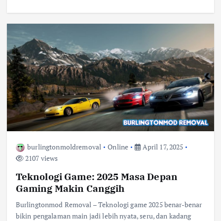
burlingtonmoldremoval
Online
April 17, 2025
2107 views
Teknologi Game: 2025 Masa Depan
Gaming Makin Canggih
Burlingtonmod Removal – Teknologi game 2025 benar-benar
bikin pengalaman main jadi lebih nyata, seru, dan kadang