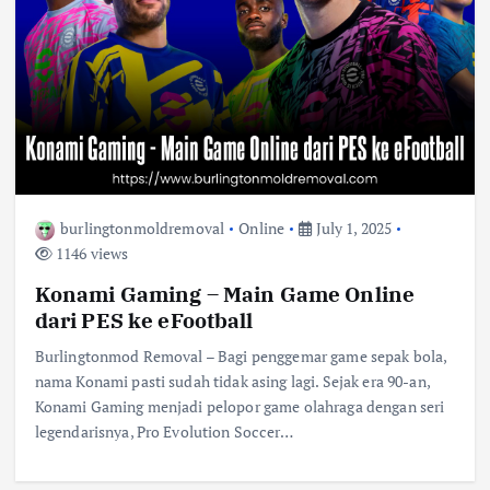
burlingtonmoldremoval
Online
July 1, 2025
1146 views
Konami Gaming – Main Game Online
dari PES ke eFootball
Burlingtonmod Removal – Bagi penggemar game sepak bola,
nama Konami pasti sudah tidak asing lagi. Sejak era 90-an,
Konami Gaming menjadi pelopor game olahraga dengan seri
legendarisnya, Pro Evolution Soccer…