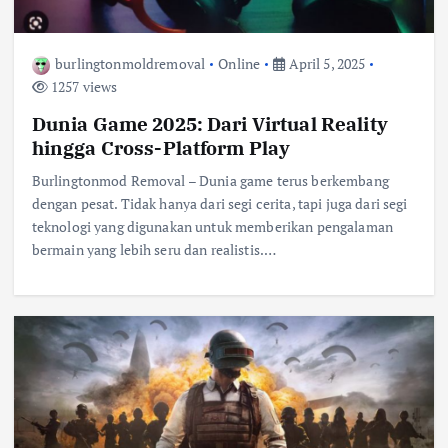
burlingtonmoldremoval
Online
April 5, 2025
1257 views
Dunia Game 2025: Dari Virtual Reality
hingga Cross-Platform Play
Burlingtonmod Removal – Dunia game terus berkembang
dengan pesat. Tidak hanya dari segi cerita, tapi juga dari segi
teknologi yang digunakan untuk memberikan pengalaman
bermain yang lebih seru dan realistis.…