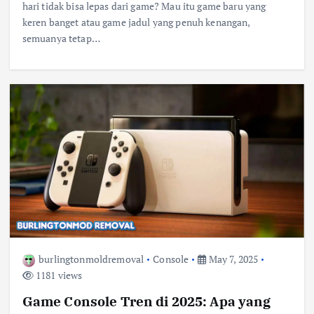
hari tidak bisa lepas dari game? Mau itu game baru yang
keren banget atau game jadul yang penuh kenangan,
semuanya tetap…
burlingtonmoldremoval
Console
May 7, 2025
1181 views
Game Console Tren di 2025: Apa yang