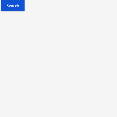
a
r
c
h
f
o
r
: