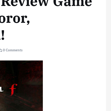
 – Review Game
oror,
!
0 Comments