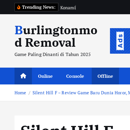
S
Trending News:
K
o
n
a
m
i
G
a
m
i
n
g
k
i
Burlingtonmo
p
t
d Removal
o
c
Game Paling Dinanti di Tahun 2025
o
n
t
Online
Console
Offline
e
n
Home
Silent Hill F – Review Game Baru Dunia Horor,
t