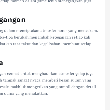
 setiap momen dalam game lebih menegangkan juga
egangan
ting dalam menciptakan atmosfer horor yang mencekam.
 tiba-tiba berubah menambah ketegangan setiap kali
gkatkan rasa takut dan kegelisahan, membuat setiap
a
ngan cermat untuk menghadirkan atmosfer gelap juga
h tampak sangat nyata, memberi kesan suram yang
desain makhluk mengerikan yang tampil dengan detail
am dunia yang menakutkan.