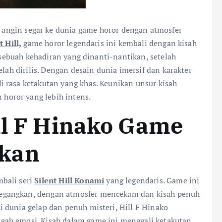
ngin segar ke dunia game horor dengan atmosfer
t Hill,
game horor legendaris ini kembali dengan kisah
i sebuah kehadiran yang dinanti-nantikan, setelah
lah dirilis. Dengan desain dunia imersif dan karakter
 rasa ketakutan yang khas. Keunikan unsur kisah
oror yang lebih intens.
ll F Hinako Game
kan
bali seri
Silent Hill Konami
yang legendaris. Game ini
egangkan, dengan atmosfer mencekam dan kisah penuh
 dunia gelap dan penuh misteri, Hill F Hinako
gah emosi. Kisah dalam game ini menggali ketakutan