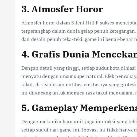
3. Atmosfer Horor
Atmosfer horor dalam Silent Hill F sukses menci
terperangkap dalam dunia gelap penuh ketegangan.
dan desain penuh teka-teki, game ini benar-benar 
4. Grafis Dunia Menceka
Dengan detail yang tinggi, setiap sudut kota dihi
menyatu dengan unsur supernatural. Efek pencahay
takut, di sisi desain entitas-entitasnya yang grotes
ini dirancang untuk memicu rasa takut mendalam, m
5. Gameplay Memperkena
Dengan mekanika baru unik juga interaksi yang leb
setiap sudut dari game ini. Inovasi ini tidak hany