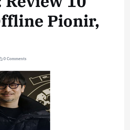
: Review 10
fline Pionir,
0 Comments