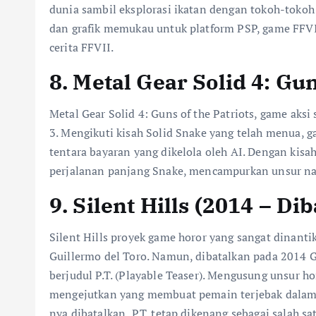
dunia sambil eksplorasi ikatan dengan tokoh-tokoh
dan grafik memukau untuk platform PSP, game FF
cerita FFVII.
8. Metal Gear Solid 4: Gun
Metal Gear Solid 4: Guns of the Patriots, game aksi
3. Mengikuti kisah Solid Snake yang telah menua
tentara bayaran yang dikelola oleh AI. Dengan kis
perjalanan panjang Snake, mencampurkan unsur na
9. Silent Hills (2014 – Di
Silent Hills proyek game horor yang sangat dinanti
Guillermo del Toro. Namun, dibatalkan pada 2014 Gam
berjudul P.T. (Playable Teaser). Mengusung unsur 
mengejutkan yang membuat pemain terjebak dalam 
nya dibatalkan, P.T. tetap dikenang sebagai salah sa