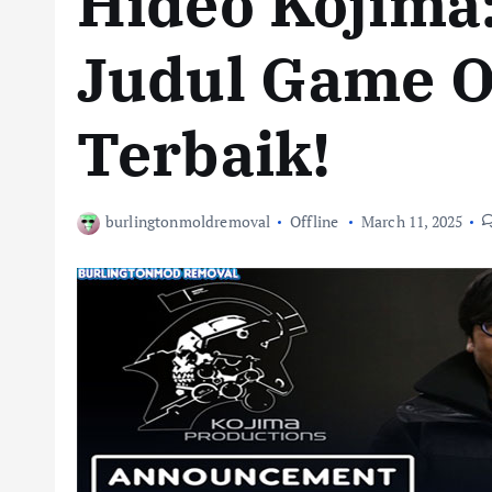
Hideo Kojima
Judul Game Of
Terbaik!
burlingtonmoldremoval
Offline
March 11, 2025