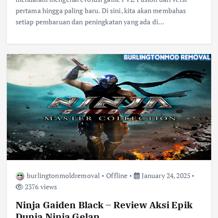
pertama hingga paling baru. Di sini, kita akan membahas
setiap pembaruan dan peningkatan yang ada di…
burlingtonmoldremoval
Offline
January 24, 2025
2376 views
Ninja Gaiden Black – Review Aksi Epik
Dunia Ninja Gelap