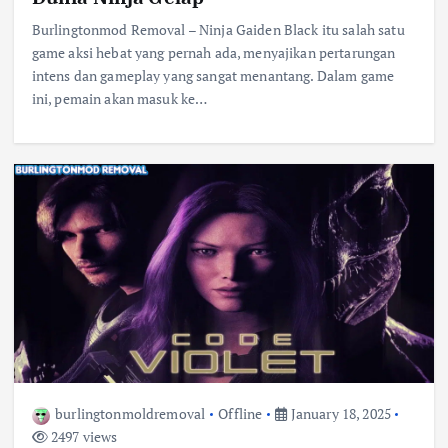
Burlingtonmod Removal – Ninja Gaiden Black itu salah satu
game aksi hebat yang pernah ada, menyajikan pertarungan
intens dan gameplay yang sangat menantang. Dalam game
ini, pemain akan masuk ke…
burlingtonmoldremoval
Offline
January 18, 2025
2497 views