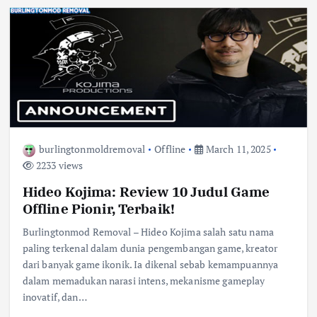
burlingtonmoldremoval
Offline
March 11, 2025
2233 views
Hideo Kojima: Review 10 Judul Game
Offline Pionir, Terbaik!
Burlingtonmod Removal – Hideo Kojima salah satu nama
paling terkenal dalam dunia pengembangan game, kreator
dari banyak game ikonik. Ia dikenal sebab kemampuannya
dalam memadukan narasi intens, mekanisme gameplay
inovatif, dan…