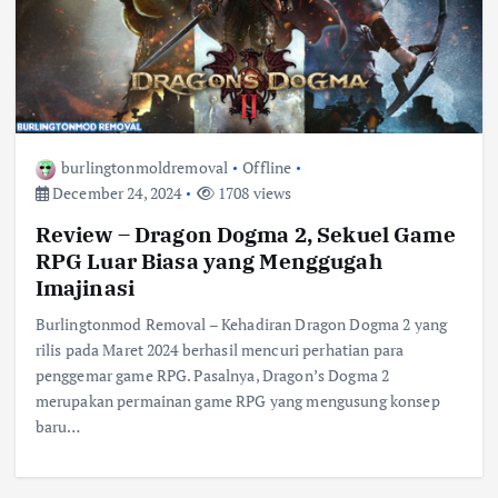
burlingtonmoldremoval
Offline
December 24, 2024
1708 views
Review – Dragon Dogma 2, Sekuel Game
RPG Luar Biasa yang Menggugah
Imajinasi
Burlingtonmod Removal – Kehadiran Dragon Dogma 2 yang
rilis pada Maret 2024 berhasil mencuri perhatian para
penggemar game RPG. Pasalnya, Dragon’s Dogma 2
merupakan permainan game RPG yang mengusung konsep
baru…