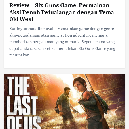
Review – Six Guns Game, Permainan
Aksi Penuh Petualangan dengan Tema
Old West
Burlingtonmod Removal – Memainkan game dengan genre
aksi-petualangan atau game action adventure memang
memberikan pengalaman yang menarik. Seperti mana yang
dapat anda rasakan ketika memainkan Six Guns Game yang
merupakan…