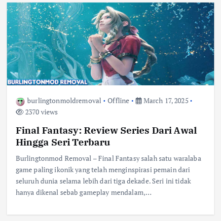
burlingtonmoldremoval
Offline
March 17, 2025
2370 views
Final Fantasy: Review Series Dari Awal
Hingga Seri Terbaru
Burlingtonmod Removal – Final Fantasy salah satu waralaba
game paling ikonik yang telah menginspirasi pemain dari
seluruh dunia selama lebih dari tiga dekade. Seri ini tidak
hanya dikenal sebab gameplay mendalam,…