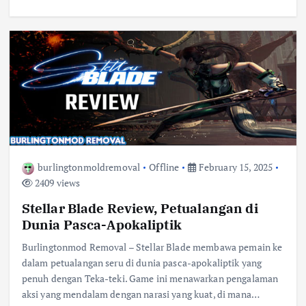
burlingtonmoldremoval
Offline
February 15, 2025
2409 views
Stellar Blade Review, Petualangan di
Dunia Pasca-Apokaliptik
Burlingtonmod Removal – Stellar Blade membawa pemain ke
dalam petualangan seru di dunia pasca-apokaliptik yang
penuh dengan Teka-teki. Game ini menawarkan pengalaman
aksi yang mendalam dengan narasi yang kuat, di mana…