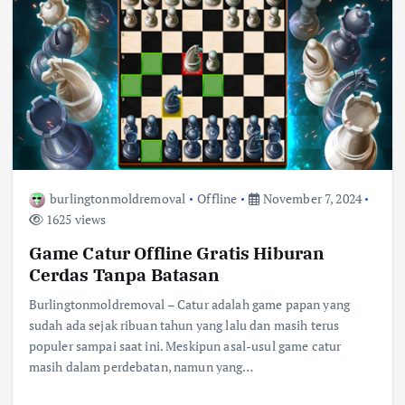
burlingtonmoldremoval
Offline
November 7, 2024
1625 views
Game Catur Offline Gratis Hiburan
Cerdas Tanpa Batasan
Burlingtonmoldremoval – Catur adalah game papan yang
sudah ada sejak ribuan tahun yang lalu dan masih terus
populer sampai saat ini. Meskipun asal-usul game catur
masih dalam perdebatan, namun yang…