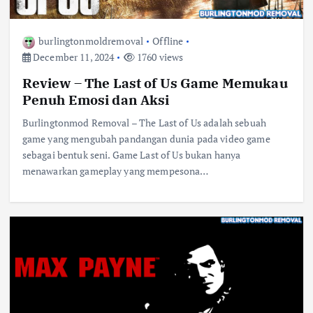
burlingtonmoldremoval
Offline
December 11, 2024
1760 views
Review – The Last of Us Game Memukau
Penuh Emosi dan Aksi
Burlingtonmod Removal – The Last of Us adalah sebuah
game yang mengubah pandangan dunia pada video game
sebagai bentuk seni. Game Last of Us bukan hanya
menawarkan gameplay yang mempesona…