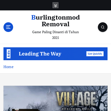
S
k
i
Burlingtonmod
p
Removal
t
o
Game Paling Dinanti di Tahun
c
2025
o
n
t
e
n
Home
t