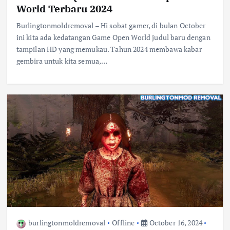
World Terbaru 2024
Burlingtonmoldremoval – Hi sobat gamer, di bulan October
ini kita ada kedatangan Game Open World judul baru dengan
tampilan HD yang memukau. Tahun 2024 membawa kabar
gembira untuk kita semua,…
burlingtonmoldremoval
Offline
October 16, 2024