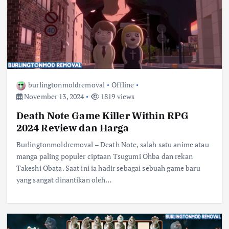
burlingtonmoldremoval
Offline
November 13, 2024
1819 views
Death Note Game Killer Within RPG
2024 Review dan Harga
Burlingtonmoldremoval – Death Note, salah satu anime atau
manga paling populer ciptaan Tsugumi Ohba dan rekan
Takeshi Obata. Saat ini ia hadir sebagai sebuah game baru
yang sangat dinantikan oleh…