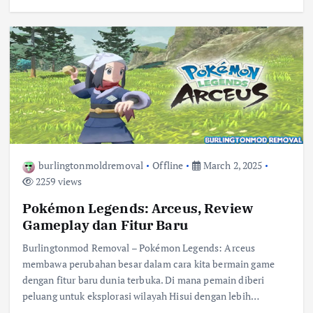
burlingtonmoldremoval
Offline
March 2, 2025
2259 views
Pokémon Legends: Arceus, Review
Gameplay dan Fitur Baru
Burlingtonmod Removal – Pokémon Legends: Arceus
membawa perubahan besar dalam cara kita bermain game
dengan fitur baru dunia terbuka. Di mana pemain diberi
peluang untuk eksplorasi wilayah Hisui dengan lebih…