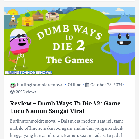
burlingtonmoldremoval
Offline
October 28, 2024
2055 views
Review – Dumb Ways To Die #2: Game
Lucu Namun Sangat Viral
Burlingtonmoldremoval – Dalam era modern saat ini, game
mobile offline semakin beragam, mulai dari yang mendidik
hingga yang hanya hiburan. Namun, saat ini ada satu judul