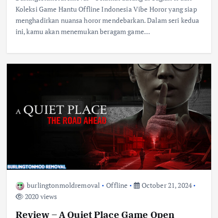
Koleksi Game Hantu Offline Indonesia Vibe Horor yang siap
menghadirkan nuansa horor mendebarkan. Dalam seri kedua
ini, kamu akan menemukan beragam game…
burlingtonmoldremoval
Offline
October 21, 2024
2020 views
Review – A Quiet Place Game Open