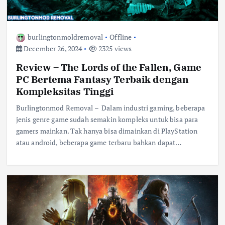
burlingtonmoldremoval
Offline
December 26, 2024
2325 views
Review – The Lords of the Fallen, Game
PC Bertema Fantasy Terbaik dengan
Kompleksitas Tinggi
Burlingtonmod Removal – Dalam industri gaming, beberapa
jenis genre game sudah semakin kompleks untuk bisa para
gamers mainkan. Tak hanya bisa dimainkan di PlayStation
atau android, beberapa game terbaru bahkan dapat…