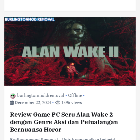
burlingtonmoldremoval
Offline
December 22, 2024
1596 views
Review Game PC Seru Alan Wake 2
dengan Genre Aksi dan Petualangan
Bernuansa Horor
Burlingtonmod Removal – Untuk meramaikan industri