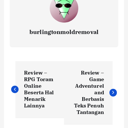
burlingtonmoldremoval
P
Review –
Review –
o
RPG Toram
Game
Online
Adventurel
s
Beserta Hal
and
Menarik
Berbasis
t
Lainnya
Teks Penuh
Tantangan
n