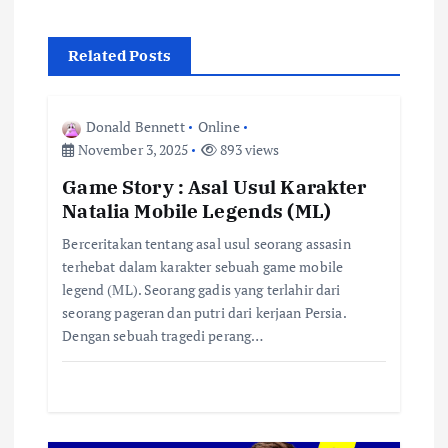
a
Related Posts
v
i
Donald Bennett
Online
November 3, 2025
893 views
g
Game Story : Asal Usul Karakter
Natalia Mobile Legends (ML)
a
Berceritakan tentang asal usul seorang assasin
t
terhebat dalam karakter sebuah game mobile
legend (ML). Seorang gadis yang terlahir dari
i
seorang pageran dan putri dari kerjaan Persia.
Dengan sebuah tragedi perang…
o
n