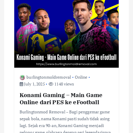
burlingtonmoldremoval
Online
July 1, 2025
1148 views
Konami Gaming – Main Game
Online dari PES ke eFootball
Burlingtonmod Removal – Bagi penggemar game
sepak bola, nama Konami pasti sudah tidak asing
lagi. Sejak era 90-an, Konami Gaming menjadi
pelopor game olahraga dengan seri legendarisnya,