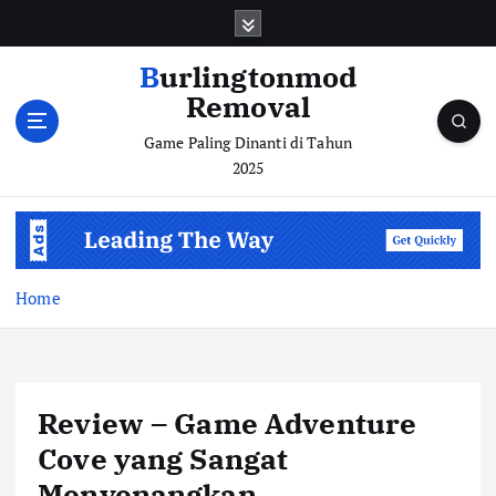
S
k
i
Burlingtonmod
p
Removal
t
o
Game Paling Dinanti di Tahun
c
2025
o
n
t
e
n
Home
t
Review – Game Adventure
Cove yang Sangat
Menyenangkan