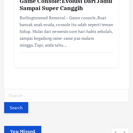
Game Console:Evolusi Dari Jadul
Sampai Super Canggih
Burlingtonmod Removal – Game console, Buat
banyak anak muda, console itu udah seperti teman
hidup. Mulai dari nemenin sore hari habis sekolah,
sampai begadang rame-rame pas malam
minggu.Tapi, anda tahu…
S
e
a
r
c
h
You Missed