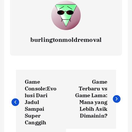
burlingtonmoldremoval
P
Game
Game
o
Console:Evo
Terbaru vs
lusi Dari
Game Lama:
s
Jadul
Mana yang
Sampai
Lebih Asik
t
Super
Dimainin?
Canggih