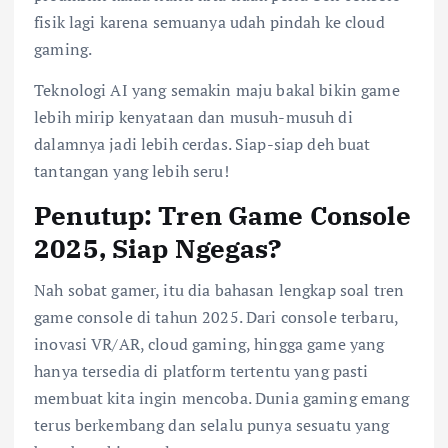
fisik lagi karena semuanya udah pindah ke cloud
gaming.
Teknologi AI yang semakin maju bakal bikin game
lebih mirip kenyataan dan musuh-musuh di
dalamnya jadi lebih cerdas. Siap-siap deh buat
tantangan yang lebih seru!
Penutup: Tren Game Console
2025, Siap Ngegas?
Nah sobat gamer, itu dia bahasan lengkap soal tren
game console di tahun 2025. Dari console terbaru,
inovasi VR/AR, cloud gaming, hingga game yang
hanya tersedia di platform tertentu yang pasti
membuat kita ingin mencoba. Dunia gaming emang
terus berkembang dan selalu punya sesuatu yang