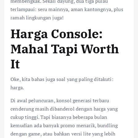
membengkak. Sekali dayung, dua tiga pulau
terlampaui: seru mainnya, aman kantongnya, plus
ramah lingkungan juga!
Harga Console:
Mahal Tapi Worth
It
Oke, kita bahas juga soal yang paling ditakuti:
harga.
Di awal peluncuran, konsol generasi terbaru
cenderung masih dibanderol dengan harga yang
cukup tinggi. Tapi biasanya beberapa bulan
kemudian ada banyak promo menarik, bundling
dengan game, atau bahkan versi lite yang lebih