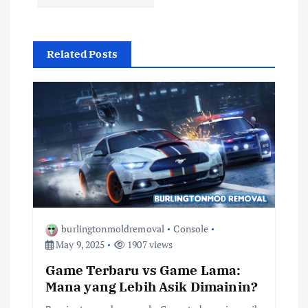
n
a
Related Posts
v
i
g
a
t
burlingtonmoldremoval
Console
i
May 9, 2025
1907 views
o
Game Terbaru vs Game Lama:
Mana yang Lebih Asik Dimainin?