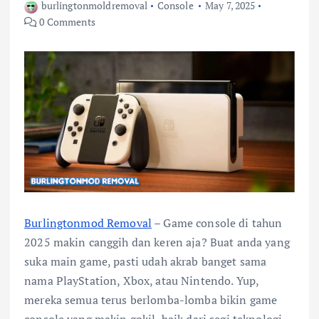
burlingtonmoldremoval
Console
May 7, 2025
0 Comments
Burlingtonmod Removal
– Game console di tahun
2025 makin canggih dan keren aja? Buat anda yang
suka main game, pasti udah akrab banget sama
nama PlayStation, Xbox, atau Nintendo. Yup,
mereka semua terus berlomba-lomba bikin game