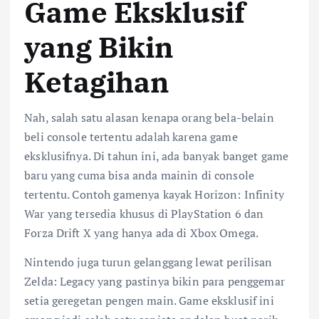
Game Eksklusif
yang Bikin
Ketagihan
Nah, salah satu alasan kenapa orang bela-belain
beli console tertentu adalah karena game
eksklusifnya. Di tahun ini, ada banyak banget game
baru yang cuma bisa anda mainin di console
tertentu. Contoh gamenya kayak Horizon: Infinity
War yang tersedia khusus di PlayStation 6 dan
Forza Drift X yang hanya ada di Xbox Omega.
Nintendo juga turun gelanggang lewat perilisan
Zelda: Legacy yang pastinya bikin para penggemar
setia geregetan pengen main.
Game eksklusif ini