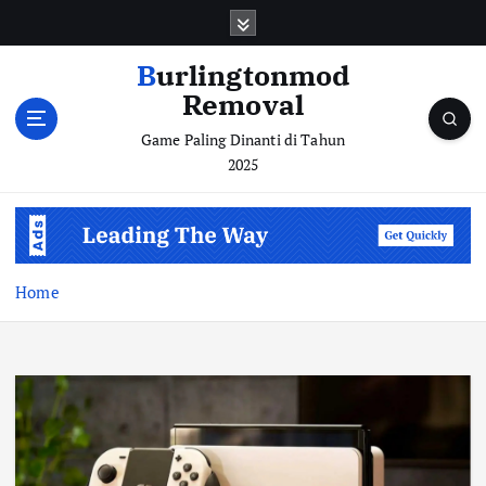
S
k
i
Burlingtonmod
p
Removal
t
o
Game Paling Dinanti di Tahun
c
2025
o
n
t
e
n
Home
t