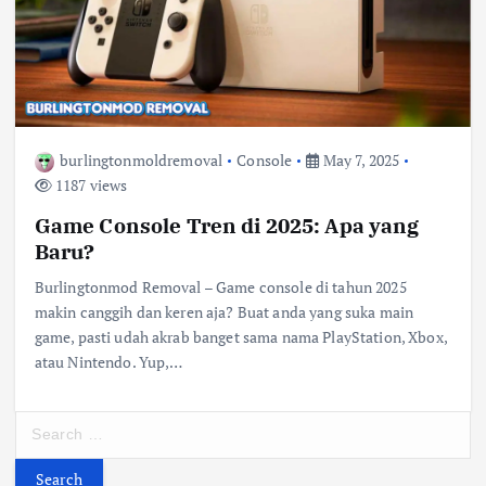
burlingtonmoldremoval
Console
May 7, 2025
1187 views
Game Console Tren di 2025: Apa yang
Baru?
Burlingtonmod Removal – Game console di tahun 2025
makin canggih dan keren aja? Buat anda yang suka main
game, pasti udah akrab banget sama nama PlayStation, Xbox,
atau Nintendo. Yup,…
S
e
a