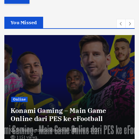
r
c
h
You Missed
f
o
r
:
Online
Konami Gaming – Main Game
Online dari PES ke eFootball
By
burlingtonmoldremoval
July 1, 2025
1151 views