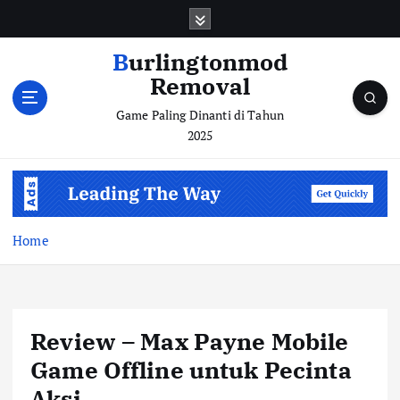
S
k
i
Burlingtonmod
p
Removal
t
o
Game Paling Dinanti di Tahun
c
2025
o
n
t
e
n
Home
t
Review – Max Payne Mobile
Game Offline untuk Pecinta
Aksi