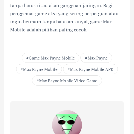
tanpa harus risau akan gangguan jaringan. Bagi
penggemar game aksi yang sering berpergian atau
ingin bermain tanpa batasan sinyal, game Max
Mobile adalah pilihan paling cocok.
Game Max Payne Mobile
Max Payne
Max Payne Mobile
Max Payne Mobile APK
Max Payne Mobile Video Game