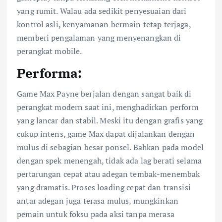
yang rumit. Walau ada sedikit penyesuaian dari
kontrol asli, kenyamanan bermain tetap terjaga,
memberi pengalaman yang menyenangkan di
perangkat mobile.
Performa:
Game Max Payne berjalan dengan sangat baik di
perangkat modern saat ini, menghadirkan perform
yang lancar dan stabil. Meski itu dengan grafis yang
cukup intens, game Max dapat dijalankan dengan
mulus di sebagian besar ponsel. Bahkan pada model
dengan spek menengah, tidak ada lag berati selama
pertarungan cepat atau adegan tembak-menembak
yang dramatis. Proses loading cepat dan transisi
antar adegan juga terasa mulus, mungkinkan
pemain untuk foksu pada aksi tanpa merasa