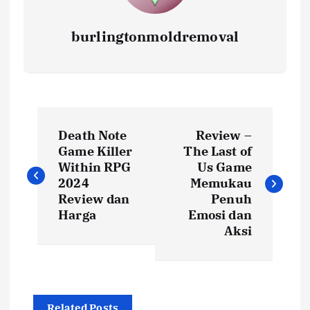
burlingtonmoldremoval
P
Death Note
Review –
o
Game Killer
The Last of
Within RPG
Us Game
s
2024
Memukau
Review dan
Penuh
t
Harga
Emosi dan
Aksi
n
a
Related Posts