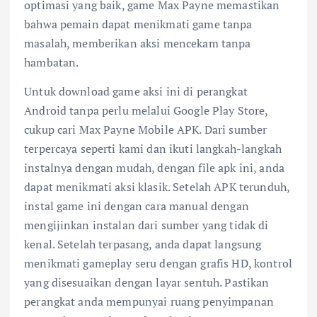
optimasi yang baik, game Max Payne memastikan
bahwa pemain dapat menikmati game tanpa
masalah, memberikan aksi mencekam tanpa
hambatan.
Untuk download game aksi ini di perangkat
Android tanpa perlu melalui Google Play Store,
cukup cari Max Payne Mobile APK. Dari sumber
terpercaya seperti kami dan ikuti langkah-langkah
instalnya dengan mudah, dengan file apk ini, anda
dapat menikmati aksi klasik. Setelah APK terunduh,
instal game ini dengan cara manual dengan
mengijinkan instalan dari sumber yang tidak di
kenal. Setelah terpasang, anda dapat langsung
menikmati gameplay seru dengan grafis HD, kontrol
yang disesuaikan dengan layar sentuh. Pastikan
perangkat anda mempunyai ruang penyimpanan