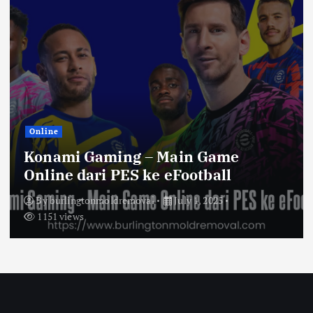
:
Online
Konami Gaming – Main Game
Online dari PES ke eFootball
By
burlingtonmoldremoval
July 1, 2025
1151 views