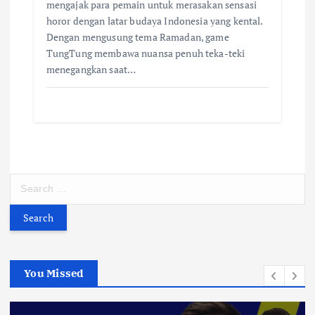
mengajak para pemain untuk merasakan sensasi
horor dengan latar budaya Indonesia yang kental.
Dengan mengusung tema Ramadan, game
TungTung membawa nuansa penuh teka-teki
menegangkan saat…
S
e
a
r
c
h
You Missed
f
o
r