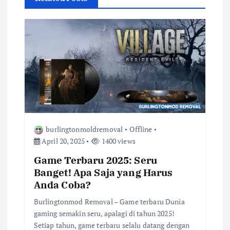
v
i
g
a
t
burlingtonmoldremoval
Offline
i
April 20, 2025
1400 views
o
Game Terbaru 2025: Seru
Banget! Apa Saja yang Harus
n
Anda Coba?
Burlingtonmod Removal – Game terbaru Dunia
gaming semakin seru, apalagi di tahun 2025!
Setiap tahun, game terbaru selalu datang dengan