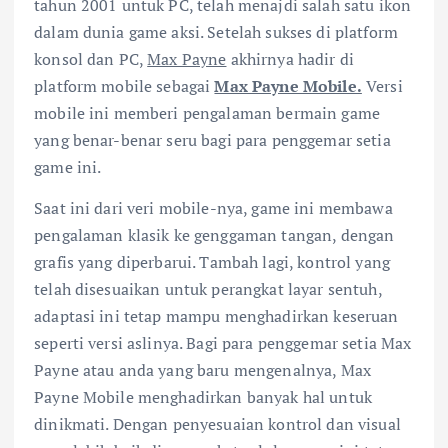
tahun 2001 untuk PC, telah menajdi salah satu ikon
dalam dunia game aksi. Setelah sukses di platform
konsol dan PC,
Max Payne
akhirnya hadir di
platform mobile sebagai
Max Payne Mobile.
Versi
mobile ini memberi pengalaman bermain game
yang benar-benar seru bagi para penggemar setia
game ini.
Saat ini dari veri mobile-nya, game ini membawa
pengalaman klasik ke genggaman tangan, dengan
grafis yang diperbarui. Tambah lagi, kontrol yang
telah disesuaikan untuk perangkat layar sentuh,
adaptasi ini tetap mampu menghadirkan keseruan
seperti versi aslinya. Bagi para penggemar setia Max
Payne atau anda yang baru mengenalnya, Max
Payne Mobile menghadirkan banyak hal untuk
dinikmati. Dengan penyesuaian kontrol dan visual