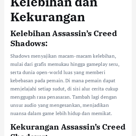
Kelebihan dan
Kekurangan
Kelebihan Assassin’s Creed
Shadows:
Shadows menyajikan macam-macam kelebihan,
mulai dari grafis memukau hingga gameplay seru,
serta dunia open-world luas yang memberi
kebebasan pada pemain. Di mana pemain dapat
menjelajahi setiap sudut, di sisi alur cerita cukup
menggugah rasa penasaran. Tambah lagi dengan
unsur audio yang mengesankan, menjadikan
nuansa dalam game lebih hidup dan memikat.
Kekurangan Assassin’s Creed