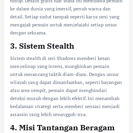
hidup. Desain grafis luar biasa ini membawa pemain
ke dalam dunia yang imersif, penuh warna dan
detail. Setiap sudut tampak seperti karya seni yang
mengajak pemain untuk menjelajahi setiap unsur
dengan seksama.
3. Sistem Stealth
Sistem stealth di seri Shadows memberi kesan
menyelinap yang intens, mungkinkan pemain
untuk merancang taktik diam-diam. Dengan unsur
wilayah yang dapat dimanfaatkan, seperti bayangan
atau area sempit, pemain dapat menghindari
deteksi musuh dengan lebih efektif. Ini menambah
kedalaman strategi serta memberi sensasi menjadi
assassin yang lebih sesungguh-nya.
4. Misi Tantangan Beragam