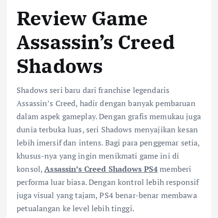
Review Game
Assassin’s Creed
Shadows
Shadows seri baru dari franchise legendaris
Assassin’s Creed, hadir dengan banyak pembaruan
dalam aspek gameplay. Dengan grafis memukau juga
dunia terbuka luas, seri Shadows menyajikan kesan
lebih imersif dan intens. Bagi para penggemar setia,
khusus-nya yang ingin menikmati game ini di
konsol,
Assassin’s Creed Shadows PS4
memberi
performa luar biasa. Dengan kontrol lebih responsif
juga visual yang tajam, PS4 benar-benar membawa
petualangan ke level lebih tinggi.