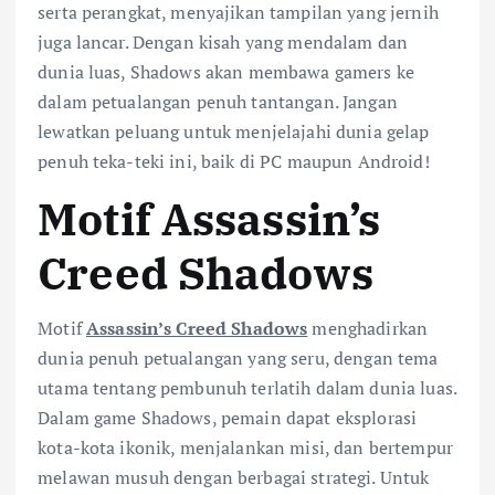
serta perangkat, menyajikan tampilan yang jernih
juga lancar. Dengan kisah yang mendalam dan
dunia luas, Shadows akan membawa gamers ke
dalam petualangan penuh tantangan. Jangan
lewatkan peluang untuk menjelajahi dunia gelap
penuh teka-teki ini, baik di PC maupun Android!
Motif Assassin’s
Creed Shadows
Motif
Assassin’s Creed Shadows
menghadirkan
dunia penuh petualangan yang seru, dengan tema
utama tentang pembunuh terlatih dalam dunia luas.
Dalam game Shadows, pemain dapat eksplorasi
kota-kota ikonik, menjalankan misi, dan bertempur
melawan musuh dengan berbagai strategi. Untuk