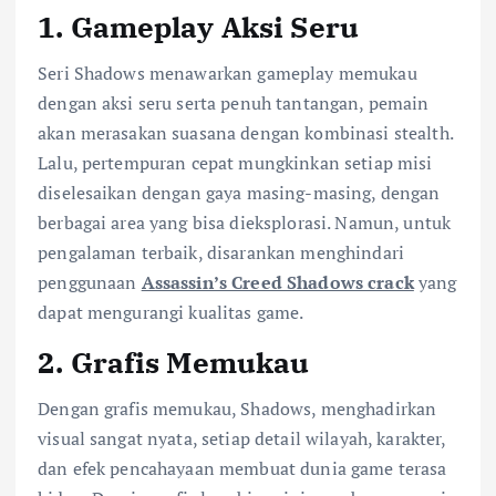
1. Gameplay Aksi Seru
Seri Shadows menawarkan gameplay memukau
dengan aksi seru serta penuh tantangan, pemain
akan merasakan suasana dengan kombinasi stealth.
Lalu, pertempuran cepat mungkinkan setiap misi
diselesaikan dengan gaya masing-masing, dengan
berbagai area yang bisa dieksplorasi. Namun, untuk
pengalaman terbaik, disarankan menghindari
penggunaan
Assassin’s Creed Shadows crack
yang
dapat mengurangi kualitas game.
2. Grafis Memukau
Dengan grafis memukau, Shadows, menghadirkan
visual sangat nyata, setiap detail wilayah, karakter,
dan efek pencahayaan membuat dunia game terasa