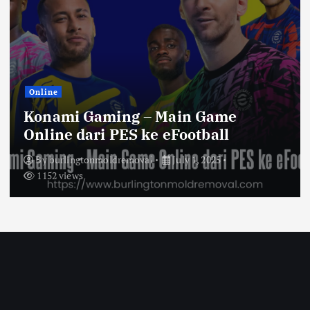
Online
Konami Gaming – Main Game
Online dari PES ke eFootball
By
burlingtonmoldremoval
July 1, 2025
1152 views