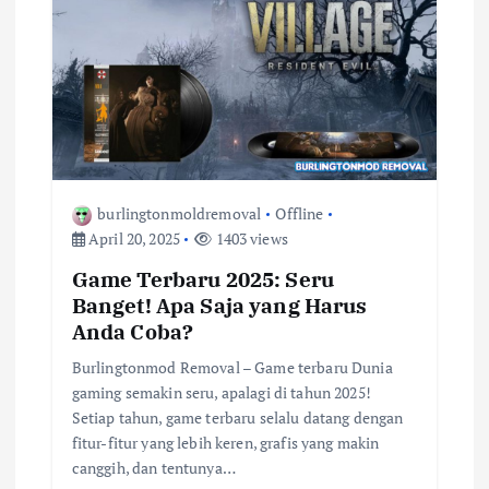
g
a
t
i
burlingtonmoldremoval
Offline
April 20, 2025
1403 views
o
Game Terbaru 2025: Seru
n
Banget! Apa Saja yang Harus
Anda Coba?
Burlingtonmod Removal – Game terbaru Dunia
gaming semakin seru, apalagi di tahun 2025!
Setiap tahun, game terbaru selalu datang dengan
fitur-fitur yang lebih keren, grafis yang makin
canggih, dan tentunya…