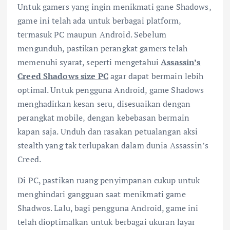
Untuk gamers yang ingin menikmati gane Shadows,
game ini telah ada untuk berbagai platform,
termasuk PC maupun Android. Sebelum
mengunduh, pastikan perangkat gamers telah
memenuhi syarat, seperti mengetahui
Assassin’s
Creed Shadows size PC
agar dapat bermain lebih
optimal. Untuk pengguna Android, game Shadows
menghadirkan kesan seru, disesuaikan dengan
perangkat mobile, dengan kebebasan bermain
kapan saja. Unduh dan rasakan petualangan aksi
stealth yang tak terlupakan dalam dunia Assassin’s
Creed.
Di PC, pastikan ruang penyimpanan cukup untuk
menghindari gangguan saat menikmati game
Shadwos. Lalu, bagi pengguna Android, game ini
telah dioptimalkan untuk berbagai ukuran layar