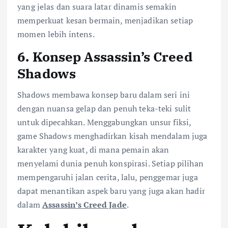
yang jelas dan suara latar dinamis semakin
memperkuat kesan bermain, menjadikan setiap
momen lebih intens.
6. Konsep Assassin’s Creed
Shadows
Shadows membawa konsep baru dalam seri ini
dengan nuansa gelap dan penuh teka-teki sulit
untuk dipecahkan. Menggabungkan unsur fiksi,
game Shadows menghadirkan kisah mendalam juga
karakter yang kuat, di mana pemain akan
menyelami dunia penuh konspirasi. Setiap pilihan
mempengaruhi jalan cerita, lalu, penggemar juga
dapat menantikan aspek baru yang juga akan hadir
dalam
Assassin’s Creed Jade
.