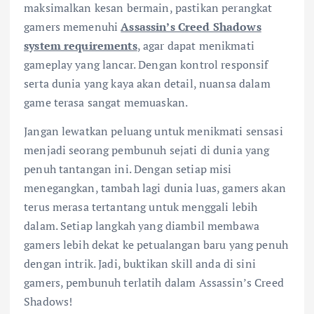
maksimalkan kesan bermain, pastikan perangkat
gamers memenuhi
Assassin’s Creed Shadows
system requirements
, agar dapat menikmati
gameplay yang lancar. Dengan kontrol responsif
serta dunia yang kaya akan detail, nuansa dalam
game terasa sangat memuaskan.
Jangan lewatkan peluang untuk menikmati sensasi
menjadi seorang pembunuh sejati di dunia yang
penuh tantangan ini. Dengan setiap misi
menegangkan, tambah lagi dunia luas, gamers akan
terus merasa tertantang untuk menggali lebih
dalam. Setiap langkah yang diambil membawa
gamers lebih dekat ke petualangan baru yang penuh
dengan intrik. Jadi, buktikan skill anda di sini
gamers, pembunuh terlatih dalam Assassin’s Creed
Shadows!