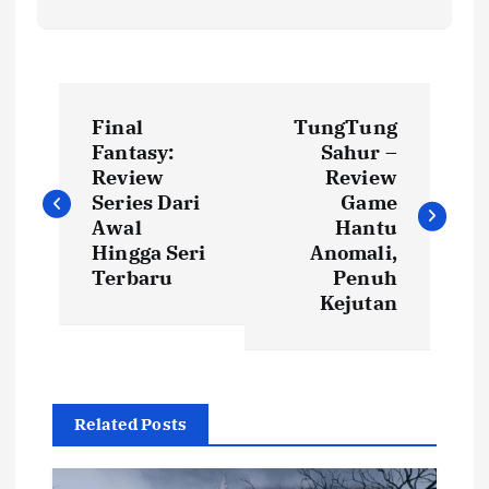
P
Final
TungTung
o
Fantasy:
Sahur –
Review
Review
s
Series Dari
Game
Awal
Hantu
t
Hingga Seri
Anomali,
Terbaru
Penuh
Kejutan
n
a
v
Related Posts
i