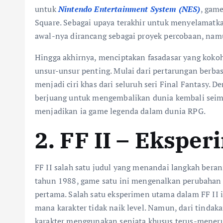
untuk
Nintendo Entertainment System (NES)
, game
Square. Sebagai upaya terakhir untuk menyelamatka
awal-nya dirancang sebagai proyek percobaan, nam
Hingga akhirnya, menciptakan fasadasar yang kokoh
unsur-unsur penting. Mulai dari pertarungan berbasi
menjadi ciri khas dari seluruh seri Final Fantasy.
berjuang untuk mengembalikan dunia kembali seimb
menjadikan ia game legenda dalam dunia RPG.
2. FF II – Eksp
FF II salah satu judul yang menandai langkah berani
tahun 1988, game satu ini mengenalkan perubahan 
pertama. Salah satu eksperimen utama dalam FF II i
mana karakter tidak naik level. Namun, dari tinda
karakter menggunakan senjata khusus terus-menerus