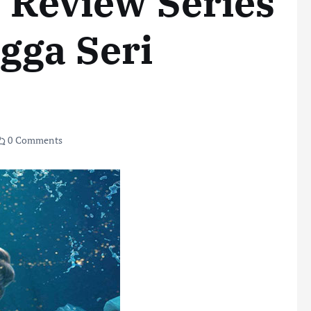
: Review Series
gga Seri
0 Comments