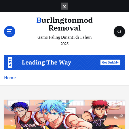
S
k
i
Burlingtonmod
p
Removal
t
o
Game Paling Dinanti di Tahun
c
2025
o
n
t
e
n
Home
t