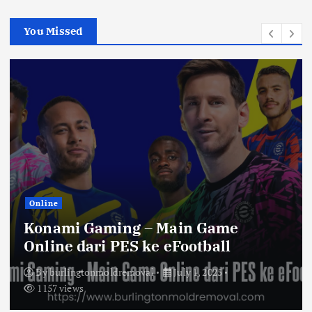
c
h
You Missed
f
o
r
:
Online
Konami Gaming – Main Game
Online dari PES ke eFootball
By
burlingtonmoldremoval
July 1, 2025
1157 views