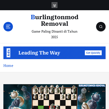
S
k
i
Burlingtonmod
p
Removal
t
o
Game Paling Dinanti di Tahun
c
2025
o
n
t
e
n
Home
t