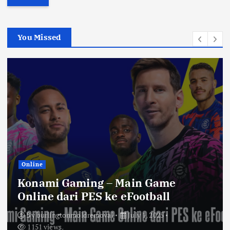
r
c
h
You Missed
f
o
r
:
Online
Konami Gaming – Main Game
Online dari PES ke eFootball
By
burlingtonmoldremoval
July 1, 2025
1151 views