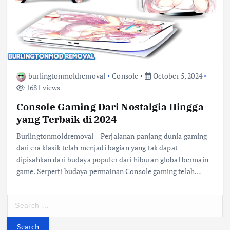
burlingtonmoldremoval
Console
October 5, 2024
1681 views
Console Gaming Dari Nostalgia Hingga
yang Terbaik di 2024
Burlingtonmoldremoval – Perjalanan panjang dunia gaming
dari era klasik telah menjadi bagian yang tak dapat
dipisahkan dari budaya populer dari hiburan global bermain
game. Serperti budaya permainan Console gaming telah…
S
e
a