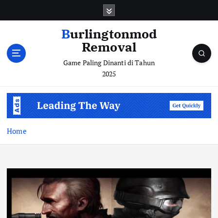
S
k
i
Burlingtonmod
p
Removal
t
o
Game Paling Dinanti di Tahun
c
2025
o
n
t
e
n
Home
t