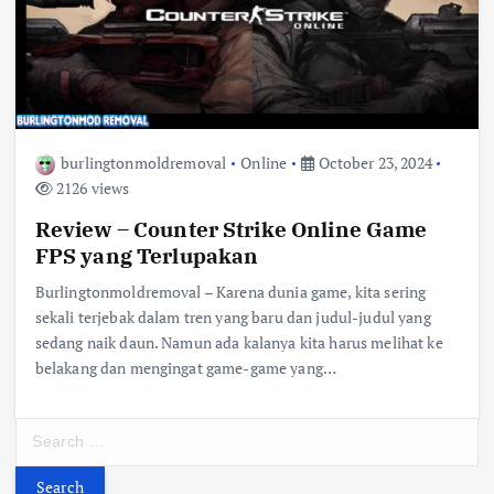
burlingtonmoldremoval
Online
October 23, 2024
2126 views
Review – Counter Strike Online Game
FPS yang Terlupakan
Burlingtonmoldremoval – Karena dunia game, kita sering
sekali terjebak dalam tren yang baru dan judul-judul yang
sedang naik daun. Namun ada kalanya kita harus melihat ke
belakang dan mengingat game-game yang…
S
e
a