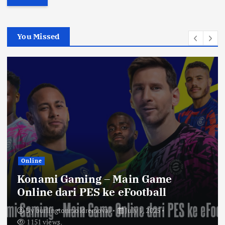
r
c
h
You Missed
f
o
r
:
Online
Konami Gaming – Main Game
Online dari PES ke eFootball
By
burlingtonmoldremoval
July 1, 2025
1151 views