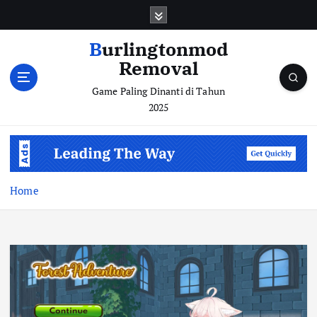
S
k
i
Burlingtonmod
p
Removal
t
o
Game Paling Dinanti di Tahun
c
2025
o
n
t
e
n
Home
t