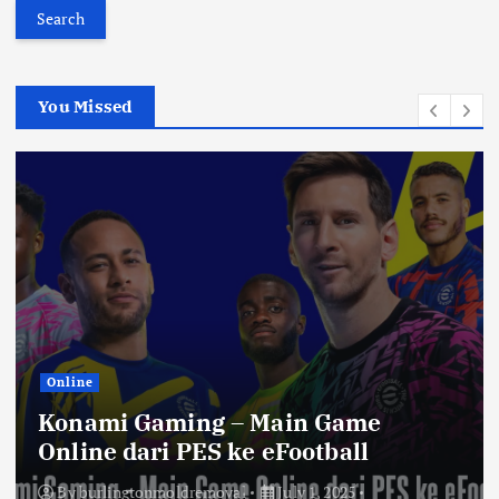
a
r
c
h
You Missed
f
o
r
:
Online
Konami Gaming – Main Game
Online dari PES ke eFootball
By
burlingtonmoldremoval
July 1, 2025