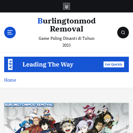
S
k
i
Burlingtonmod
p
Removal
t
o
Game Paling Dinanti di Tahun
c
2025
o
n
t
e
n
Home
t