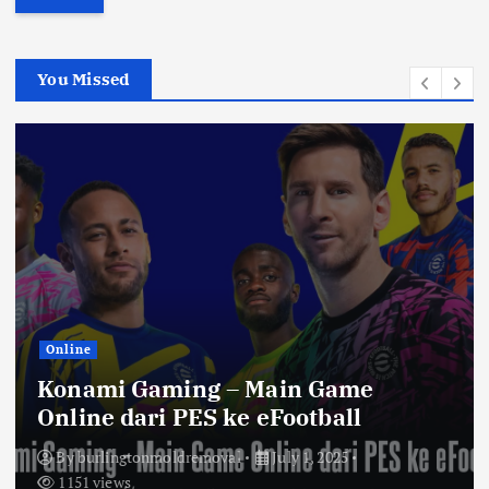
r
c
h
You Missed
f
o
r
:
Online
Konami Gaming – Main Game
Online dari PES ke eFootball
By
burlingtonmoldremoval
July 1, 2025
1151 views