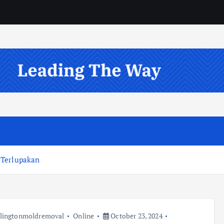
 Terlupakan
lingtonmoldremoval
Online
October 23, 2024