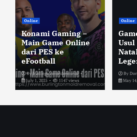
Online
Online
Konami Gaming –
Game
Main Game Online
Usul
dari PES ke
Nata
eFootball
Lege
By
burlingtonmoldremoval
By
Don
July 1, 2025
1147 views
May 14,