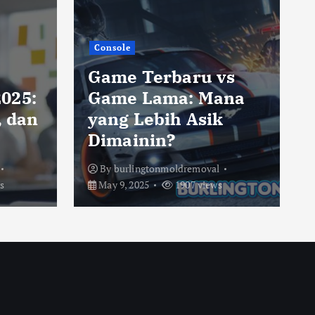
Console
Game Terbaru vs
025:
Game Lama: Mana
, dan
yang Lebih Asik
Dimainin?
By
burlingtonmoldremoval
s
May 9, 2025
1907 views