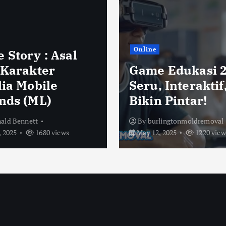
Online
 Story : Asal
 Karakter
Game Edukasi 2
lia Mobile
Seru, Interaktif
nds (ML)
Bikin Pintar!
ald Bennett
By
burlingtonmoldremoval
 2025
1680 views
May 12, 2025
1220 view