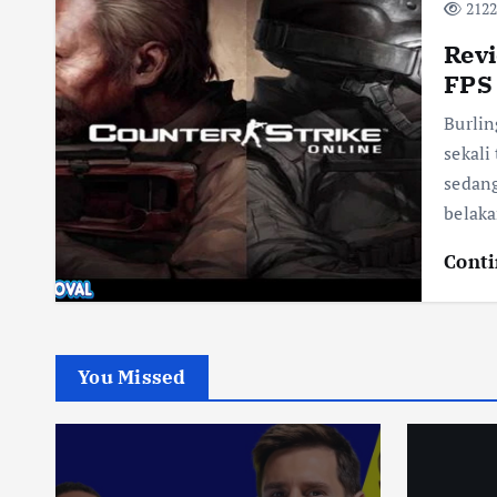
2122
Revi
FPS
Burlin
sekali
sedang
belak
Conti
You Missed