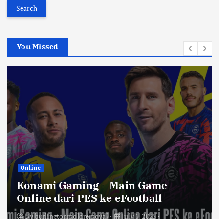
a
r
c
h
You Missed
f
o
r
:
Online
Konami Gaming – Main Game
Online dari PES ke eFootball
By
burlingtonmoldremoval
July 1, 2025