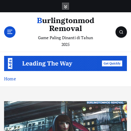
S
k
i
Burlingtonmod
p
Removal
t
o
Game Paling Dinanti di Tahun
c
2025
o
n
t
e
n
Home
t