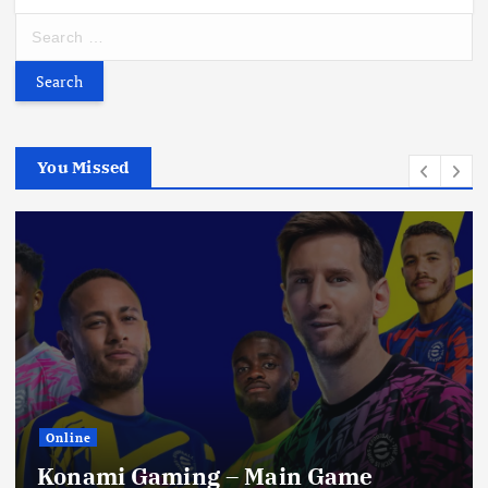
S
e
a
r
c
h
You Missed
f
o
r
:
Online
Konami Gaming – Main Game