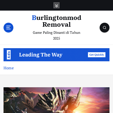
S
k
i
Burlingtonmod
p
Removal
t
o
Game Paling Dinanti di Tahun
c
2025
o
n
t
e
n
Home
t