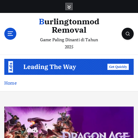
S
k
i
Burlingtonmod
p
Removal
t
o
Game Paling Dinanti di Tahun
c
2025
o
n
t
e
n
Home
t