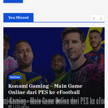
r
c
h
You Missed
f
o
r
:
Online
Konami Gaming – Main Game
Online dari PES ke eFootball
By
burlingtonmoldremoval
July 1, 2025
1152 views