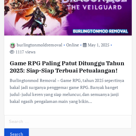
burlingtonmoldremoval
Online
May 1, 2025
1117 views
Game RPG Paling Patut Ditunggu Tahun
2025: Siap-Siap Terbuai Petualangan!
Burlingtonmod Removal – Game RPG, tahun 2025 sepertinya
bakal jadi surganya penggemar game RPG. Banyak banget
judul-judul keren yang siap meluncur, dan semuanya janji
bakal ngasih pengalaman main yang bikin…
S
e
a