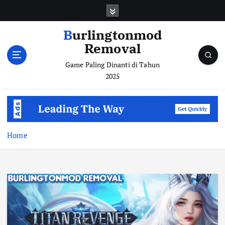
S
k
i
Burlingtonmod
p
Removal
t
o
Game Paling Dinanti di Tahun
c
2025
o
n
t
e
n
Home
t