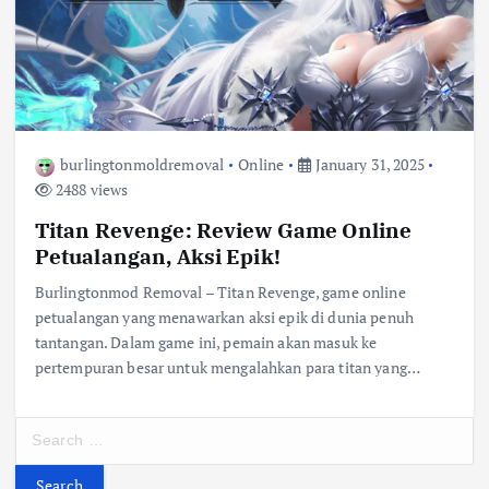
burlingtonmoldremoval
Online
January 31, 2025
2488 views
Titan Revenge: Review Game Online
Petualangan, Aksi Epik!
Burlingtonmod Removal – Titan Revenge, game online
petualangan yang menawarkan aksi epik di dunia penuh
tantangan. Dalam game ini, pemain akan masuk ke
pertempuran besar untuk mengalahkan para titan yang…
S
e
a