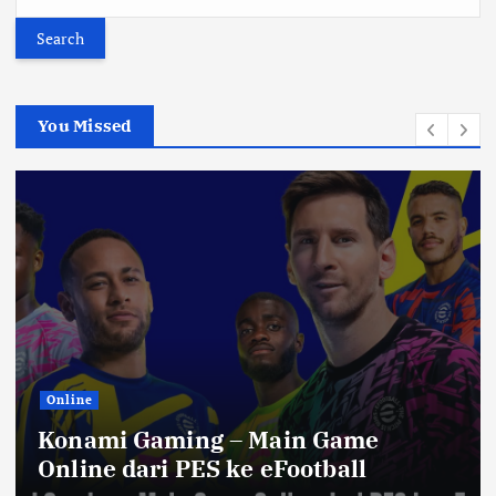
e
a
r
c
h
You Missed
f
o
r
:
Online
Konami Gaming – Main Game
Online dari PES ke eFootball