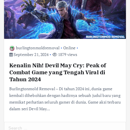
burlingtonmoldremoval
Online
September 21, 2024
1879 views
Kenalin Nih! Devil May Cry: Peak of
Combat Game yang Tengah Viral di
Tahun 2024
Burlingtonmold Removal – Di tahun 2024 ini, dunia game
kembali dihebohkan dengan hadirnya sebuah judul baru yang
memikat perhatian seluruh gamer di dunia. Game aksi terbaru
dalam seri Devil May…
S