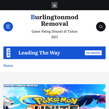
S
k
i
Burlingtonmod
p
Removal
t
o
Game Paling Dinanti di Tahun
c
2025
o
n
t
e
n
Home
t