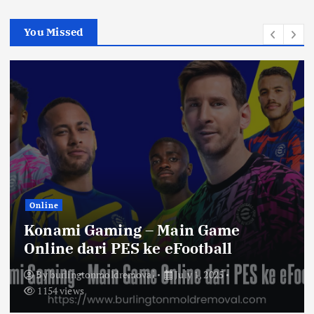
c
h
You Missed
f
o
r
:
Online
Konami Gaming – Main Game
Online dari PES ke eFootball
By
burlingtonmoldremoval
July 1, 2025
1154 views