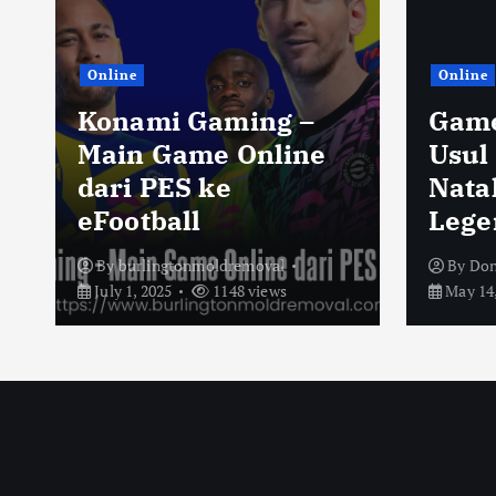
Online
Online
Konami Gaming –
Game
Main Game Online
Usul
dari PES ke
Nata
eFootball
Lege
By
burlingtonmoldremoval
By
Don
July 1, 2025
1148 views
May 14,