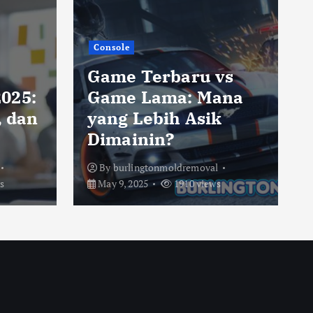
Console
Game Terbaru vs
025:
Game Lama: Mana
, dan
yang Lebih Asik
Dimainin?
By
burlingtonmoldremoval
s
May 9, 2025
1910 views