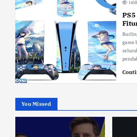
1458
PS5 
Fitu
Burlin
game b
seluru
penda
Conti
You Missed