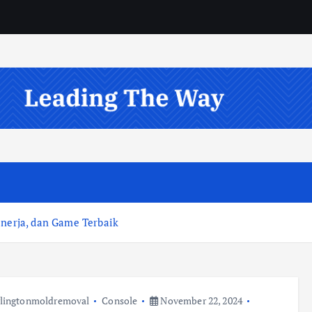
inerja, dan Game Terbaik
lingtonmoldremoval
Console
November 22, 2024