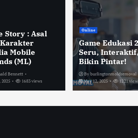
Online
 Story : Asal
 Karakter
Game Edukasi 2
lia Mobile
Seru, Interaktif
nds (ML)
Bikin Pintar!
ald Bennett
By
burlingtonmoldremoval
 2025
1683 views
May 12, 2025
1221 view