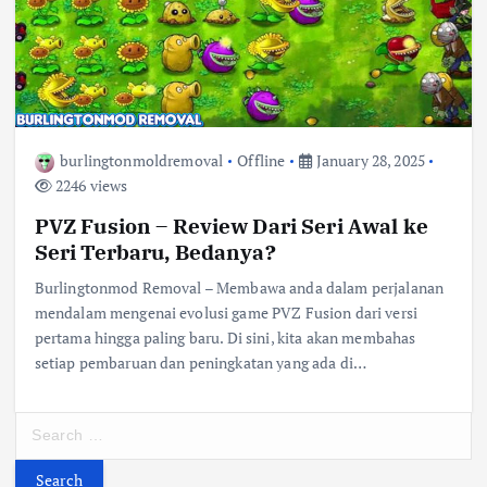
burlingtonmoldremoval
Offline
January 28, 2025
2246 views
PVZ Fusion – Review Dari Seri Awal ke
Seri Terbaru, Bedanya?
Burlingtonmod Removal – Membawa anda dalam perjalanan
mendalam mengenai evolusi game PVZ Fusion dari versi
pertama hingga paling baru. Di sini, kita akan membahas
setiap pembaruan dan peningkatan yang ada di…
S
e
a