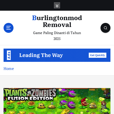
S
k
i
Burlingtonmod
p
Removal
t
o
Game Paling Dinanti di Tahun
c
2025
o
n
t
e
n
Home
t