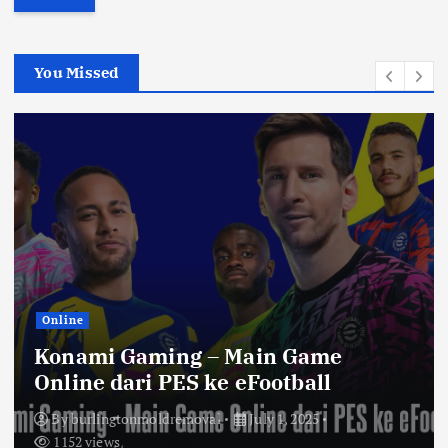
r
c
h
You Missed
f
o
r
:
Online
Konami Gaming – Main Game
Online dari PES ke eFootball
By
burlingtonmoldremoval
July 1, 2025
1152 views