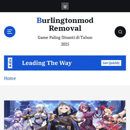
S
k
i
Burlingtonmod
p
Removal
t
o
Game Paling Dinanti di Tahun
c
2025
o
n
t
e
n
Home
t