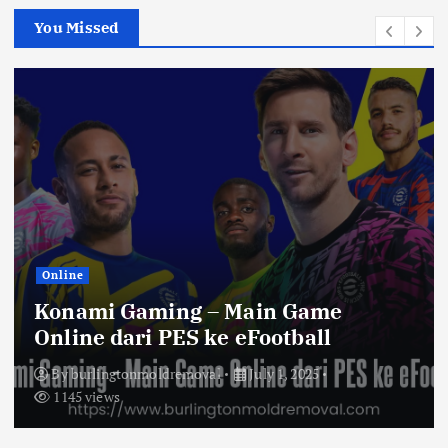
h
You Missed
f
o
r
:
Online
Konami Gaming – Main Game
Online dari PES ke eFootball
By
burlingtonmoldremoval
July 1, 2025
1145 views