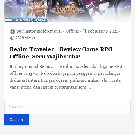
burlingtonmoldremoval
Offline
February 3, 2025
2528 views
Realm Traveler – Review Game RPG
Offline, Seru Wajib Coba!
Burlingtonmod Removal – Realm Traveler adalah game RPG
offline yang wajib dicoba bagi para penggemar petualangan
di dunia fantasi. Dengan desain grafis memukau, alur cerita
yang intens, dan sistem pertarungan seru,…
S
e
a
r
c