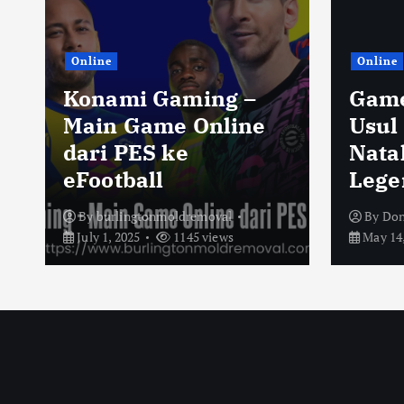
Online
Online
Konami Gaming –
Game
Main Game Online
Usul
dari PES ke
Nata
eFootball
Lege
By
burlingtonmoldremoval
By
Don
July 1, 2025
1145 views
May 14,