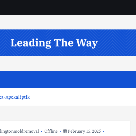
ca-Apokaliptik
lingtonmoldremoval
Offline
February 15, 2025