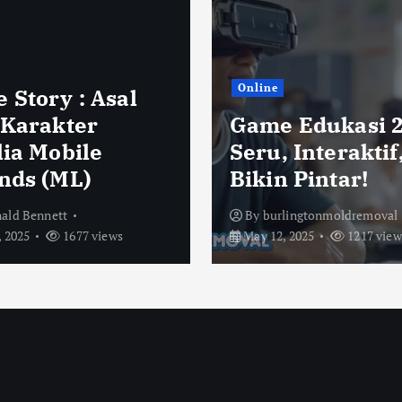
Online
 Story : Asal
 Karakter
Game Edukasi 2
lia Mobile
Seru, Interaktif
nds (ML)
Bikin Pintar!
ald Bennett
By
burlingtonmoldremoval
 2025
1677 views
May 12, 2025
1217 view