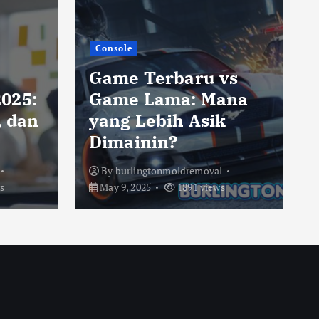
Console
Game Terbaru vs
025:
Game Lama: Mana
, dan
yang Lebih Asik
Dimainin?
By
burlingtonmoldremoval
s
May 9, 2025
1891 views