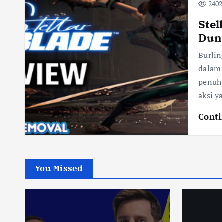
2402
Stel
Duni
Burli
dalam 
penuh
aksi y
Conti
You Missed