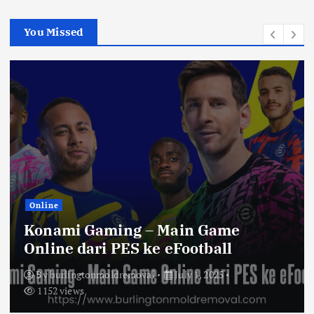
c
h
You Missed
f
o
r
:
Online
Konami Gaming – Main Game
Online dari PES ke eFootball
By
burlingtonmoldremoval
July 1, 2025
1152 views