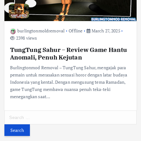
burlingtonmoldremoval
Offline
March 27, 2025
2398 views
TungTung Sahur – Review Game Hantu
Anomali, Penuh Kejutan
Burlingtonmod Removal – TungTung Sahur, mengajak para
pemain untuk merasakan sensasi horor dengan latar budaya
Indonesia yang kental. Dengan mengusung tema Ramadan,
game TungTung membawa nuansa penuh teka-teki
menegangkan saat…
S
e
a
r