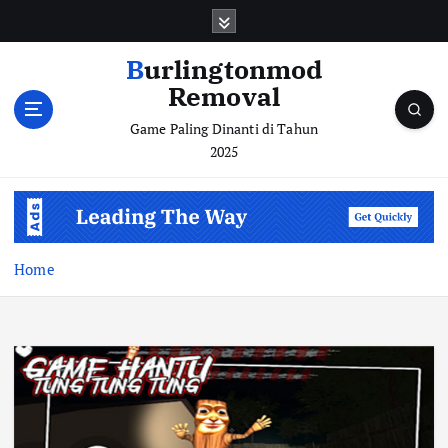
S
k
i
Burlingtonmod
p
Removal
t
o
Game Paling Dinanti di Tahun
c
2025
o
n
t
e
n
Home
t