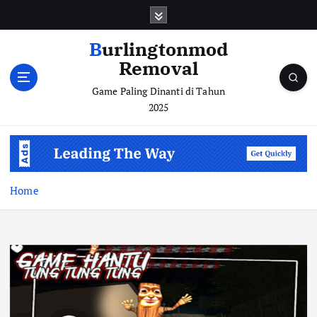
S
k
i
Burlingtonmod
p
Removal
t
o
Game Paling Dinanti di Tahun
c
2025
o
n
t
e
n
Home
t