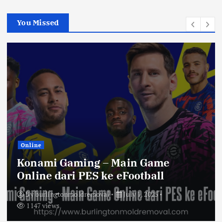
c
h
You Missed
f
o
r
:
Online
Konami Gaming – Main Game
Online dari PES ke eFootball
By
burlingtonmoldremoval
July 1, 2025
1147 views