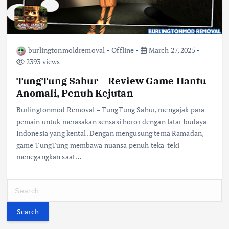
burlingtonmoldremoval
Offline
March 27, 2025
2393 views
TungTung Sahur – Review Game Hantu
Anomali, Penuh Kejutan
Burlingtonmod Removal – TungTung Sahur, mengajak para
pemain untuk merasakan sensasi horor dengan latar budaya
Indonesia yang kental. Dengan mengusung tema Ramadan,
game TungTung membawa nuansa penuh teka-teki
menegangkan saat…
S
e
a
r