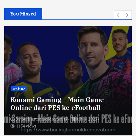
c
h
You Missed
f
o
r
:
Online
Konami Gaming – Main Game
Online dari PES ke eFootball
By
burlingtonmoldremoval
July 1, 2025
1154 views