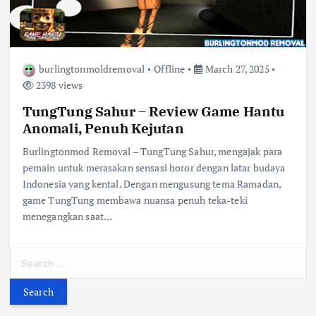
burlingtonmoldremoval
Offline
March 27, 2025
2398 views
TungTung Sahur – Review Game Hantu
Anomali, Penuh Kejutan
Burlingtonmod Removal – TungTung Sahur, mengajak para
pemain untuk merasakan sensasi horor dengan latar budaya
Indonesia yang kental. Dengan mengusung tema Ramadan,
game TungTung membawa nuansa penuh teka-teki
menegangkan saat…
S
e
a
r