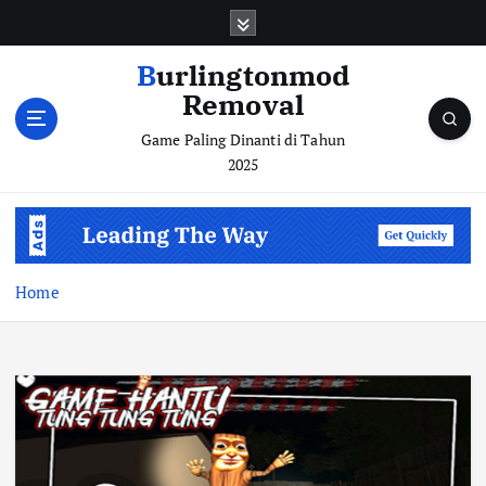
S
k
i
Burlingtonmod
p
Removal
t
o
Game Paling Dinanti di Tahun
c
2025
o
n
t
e
n
Home
t